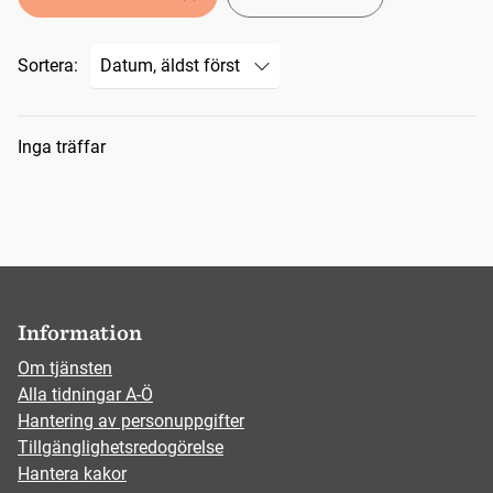
Sortera:
Sökresultat
Inga träffar
Information
Om tjänsten
Alla tidningar A-Ö
Hantering av personuppgifter
Tillgänglighetsredogörelse
Hantera kakor