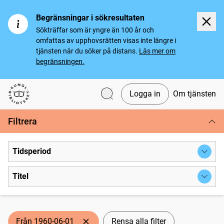
Begränsningar i sökresultaten
Sökträffar som är yngre än 100 år och
omfattas av upphovsrätten visas inte längre i
tjänsten när du söker på distans.
Läs mer om
begränsningen.
Logga in
Om tjänsten
Svenska tidningar
Filtrera
Tidsperiod
Titel
Från 1960-06-01
Rensa alla filter