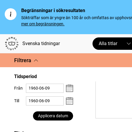
Begränsningar i sökresultaten
Sökträffar som är yngre än 100 år och omfattas av upphovsrät
mer om begränsningen.
Svenska tidningar
Alla titlar
Filtrera
Tidsperiod
Från
Till
Applicera datum