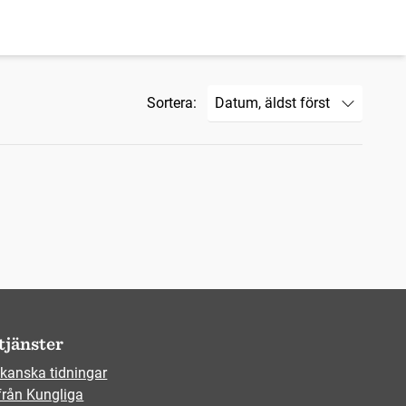
Sortera:
tjänster
kanska tidningar
från Kungliga