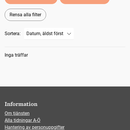
Rensa alla filter
Sortera:
Sökresultat
Inga träffar
Information
Om tjänsten
Alla tidningar A-Ö
Hantering av personuppgifter