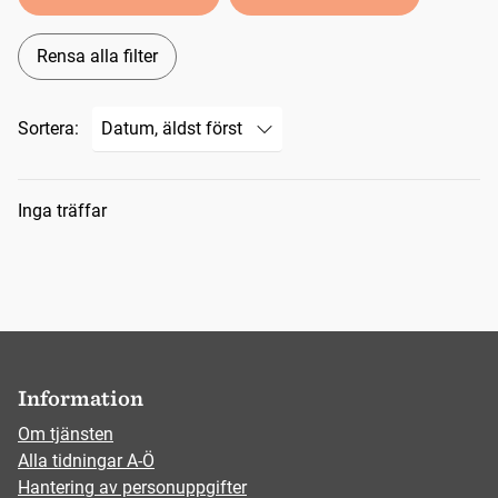
Rensa alla filter
Sortera:
Sökresultat
Inga träffar
Information
Om tjänsten
Alla tidningar A-Ö
Hantering av personuppgifter