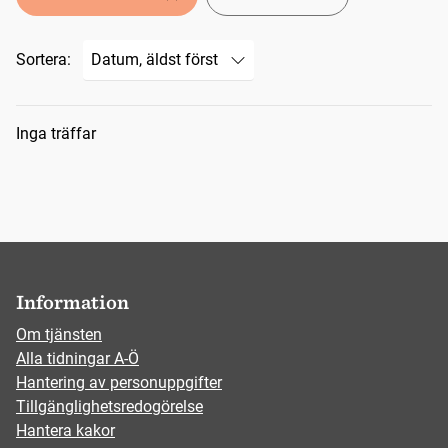
Sortera:
Sökresultat
Inga träffar
Information
Om tjänsten
Alla tidningar A-Ö
Hantering av personuppgifter
Tillgänglighetsredogörelse
Hantera kakor