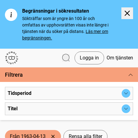
Begränsningar i sökresultaten
Sökträffar som är yngre än 100 år och
omfattas av upphovsrätten visas inte längre i
tjänsten när du söker på distans.
Läs mer om
begränsningen.
Logga in
Om tjänsten
Svenska tidningar
Filtrera
Tidsperiod
Titel
Från 1963-04-13
Rensa alla filter