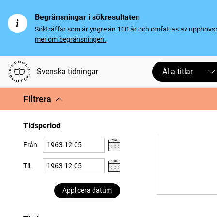
Begränsningar i sökresultaten
Sökträffar som är yngre än 100 år och omfattas av upphovsrät
mer om begränsningen.
Svenska tidningar
Alla titlar
Filtrera
Tidsperiod
Från
Till
Applicera datum