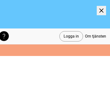
Logga in
Om tjänsten
Söktips