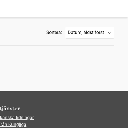
Sortera:
tjänster
kanska tidningar
från Kungliga