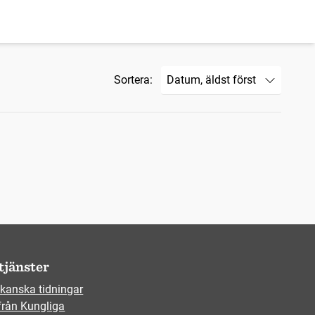
Sortera:
tjänster
kanska tidningar
från Kungliga