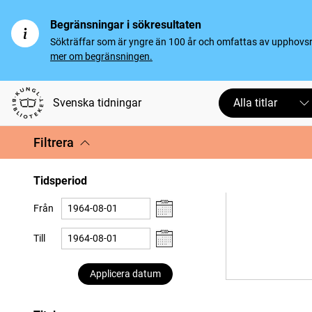
Begränsningar i sökresultaten
Sökträffar som är yngre än 100 år och omfattas av upphovsrät
mer om begränsningen.
Svenska tidningar
Alla titlar
Filtrera
Tidsperiod
Från
Till
Applicera datum