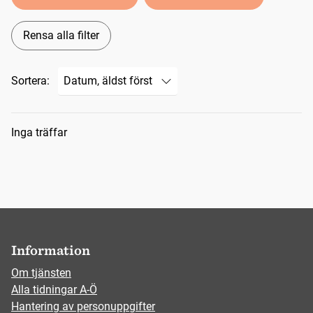
Rensa alla filter
Sortera:
Sökresultat
Inga träffar
Information
Om tjänsten
Alla tidningar A-Ö
Hantering av personuppgifter