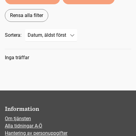
Rensa alla filter
Sortera:
Sökresultat
Inga träffar
Information
Om tjänsten
Alla tidningar A-Ö
Hantering av personuppgifter