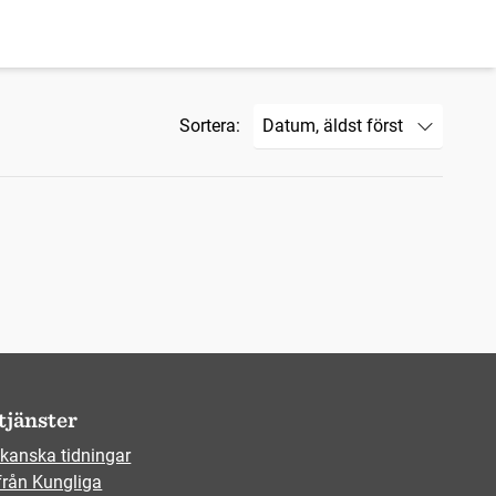
Sortera:
tjänster
kanska tidningar
från Kungliga