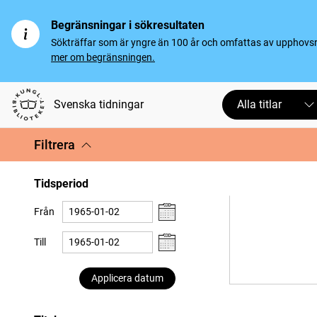
Begränsningar i sökresultaten
Sökträffar som är yngre än 100 år och omfattas av upphovsrät
mer om begränsningen.
Svenska tidningar
Alla titlar
Filtrera
Tidsperiod
Från
Till
Applicera datum