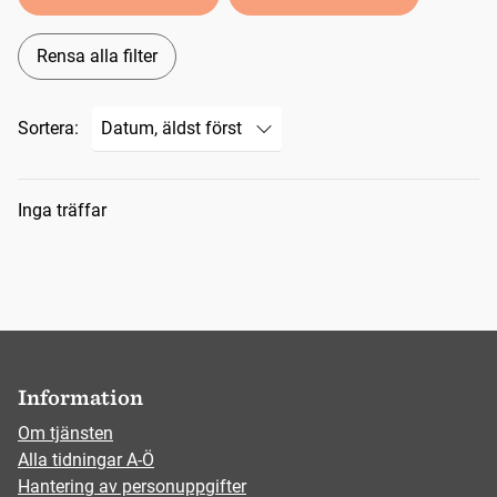
Rensa alla filter
Sortera:
Sökresultat
Inga träffar
Information
Om tjänsten
Alla tidningar A-Ö
Hantering av personuppgifter