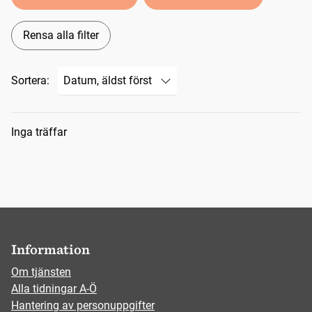
Rensa alla filter
Sortera:
Sökresultat
Inga träffar
Information
Om tjänsten
Alla tidningar A-Ö
Hantering av personuppgifter