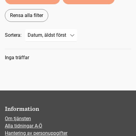
Rensa alla filter
Sortera:
Sökresultat
Inga träffar
Information
Om tjänsten
Alla tidningar A-Ö
Hantering av personuppgifter