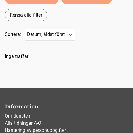
Rensa alla filter
Sortera:
Sökresultat
Inga träffar
Information
Om tjänsten
Alla tidningar A-Ö
Hantering av personuppgifter