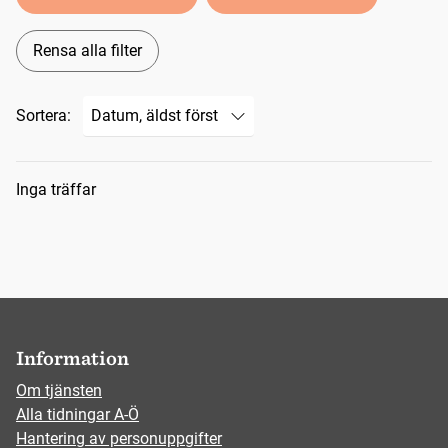
Rensa alla filter
Sortera:
Sökresultat
Inga träffar
Information
Om tjänsten
Alla tidningar A-Ö
Hantering av personuppgifter