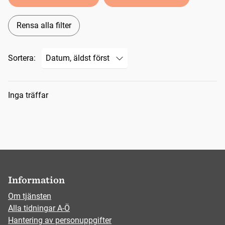
Rensa alla filter
Sortera:
Sökresultat
Inga träffar
Information
Om tjänsten
Alla tidningar A-Ö
Hantering av personuppgifter