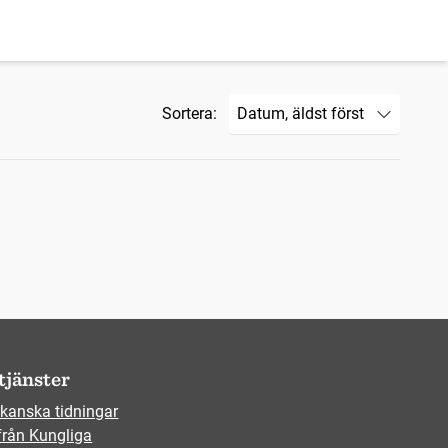
Sortera:
tjänster
kanska tidningar
från Kungliga