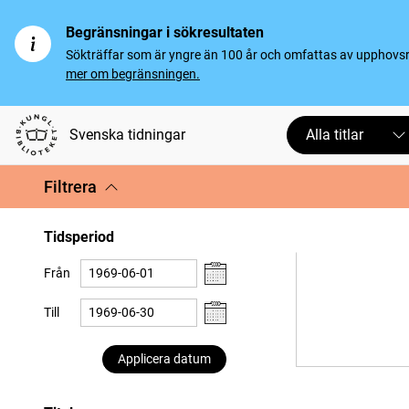
Begränsningar i sökresultaten
Sökträffar som är yngre än 100 år och omfattas av upphovsrät
mer om begränsningen.
Svenska tidningar
Alla titlar
Filtrera
Tidsperiod
Från
Till
Applicera datum