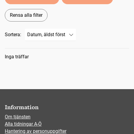
Rensa alla filter
Sortera:
Sökresultat
Inga träffar
Information
Om tjänsten
Alla tidningar A-Ö
Hantering av personuppgifter