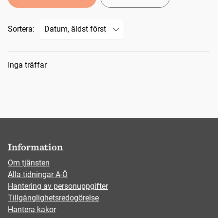
Sortera:
Sökresultat
Inga träffar
Information
Om tjänsten
Alla tidningar A-Ö
Hantering av personuppgifter
Tillgänglighetsredogörelse
Hantera kakor