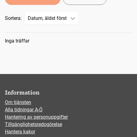
Sortera:
Sökresultat
Inga träffar
Information
Om tjänsten
Alla tidningar A-Ö
Hantering av personuppgifter
Tillgänglighetsredogörelse
Hantera kakor