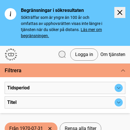
Begränsningar i sökresultaten
Sökträffar som är yngre än 100 år och
omfattas av upphovsrätten visas inte längre i
tjänsten när du söker på distans.
Läs mer om
begränsningen.
Logga in
Om tjänsten
Svenska tidningar
Filtrera
Tidsperiod
Titel
Från 1970-07-31
Rensa alla filter