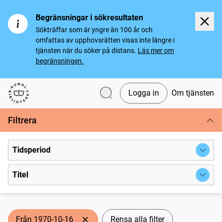
Begränsningar i sökresultaten
Sökträffar som är yngre än 100 år och
omfattas av upphovsrätten visas inte längre i
tjänsten när du söker på distans.
Läs mer om
begränsningen.
Logga in
Om tjänsten
Svenska tidningar
Filtrera
Tidsperiod
Titel
Från 1970-10-16
Rensa alla filter