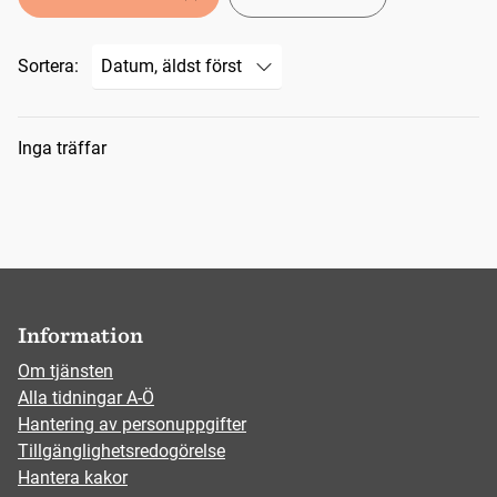
Sortera:
Sökresultat
Inga träffar
Information
Om tjänsten
Alla tidningar A-Ö
Hantering av personuppgifter
Tillgänglighetsredogörelse
Hantera kakor