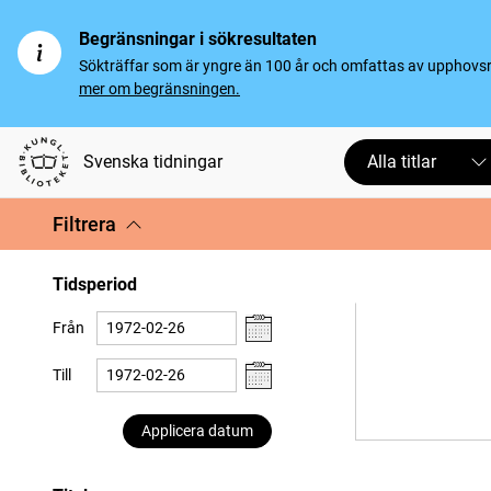
Begränsningar i sökresultaten
Sökträffar som är yngre än 100 år och omfattas av upphovsrät
mer om begränsningen.
Svenska tidningar
Alla titlar
Filtrera
Tidsperiod
Från
Till
Applicera datum