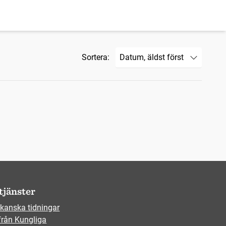
Sortera:
tjänster
kanska tidningar
från Kungliga