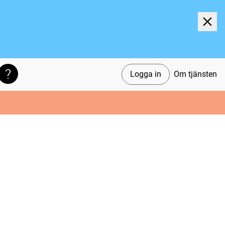
Logga in
Om tjänsten
Söktips