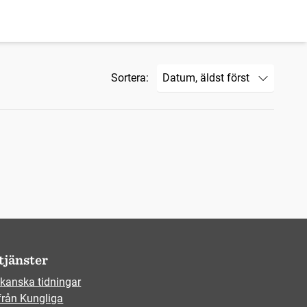
Sortera:
tjänster
kanska tidningar
från Kungliga