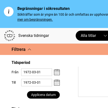
Begränsningar i sökresultaten
Sökträffar som är yngre än 100 år och omfattas av upphovsrät
mer om begränsningen.
Svenska tidningar
Alla titlar
Filtrera
Tidsperiod
Från
Till
Applicera datum