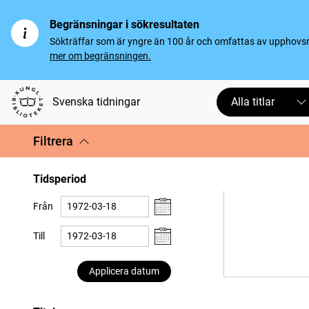
Begränsningar i sökresultaten
Sökträffar som är yngre än 100 år och omfattas av upphovsrät
mer om begränsningen.
Svenska tidningar
Alla titlar
Filtrera
Tidsperiod
Från
Till
Applicera datum