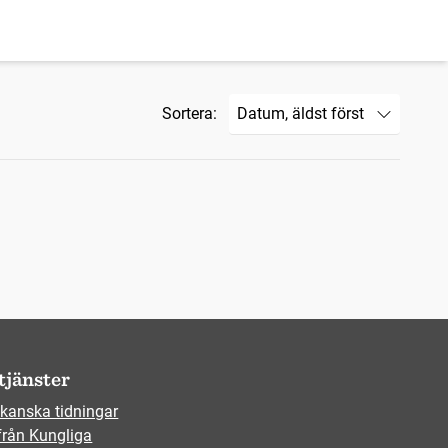
Sortera:
tjänster
kanska tidningar
från Kungliga