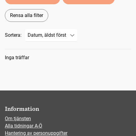
Rensa alla filter
Sortera:
Sökresultat
Inga träffar
Information
Om tjänsten
Alla tidningar A-Ö
Hantering av personuppgifter