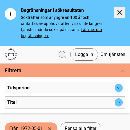
Begränsningar i sökresultaten
Sökträffar som är yngre än 100 år och
omfattas av upphovsrätten visas inte längre i
tjänsten när du söker på distans.
Läs mer om
begränsningen.
Logga in
Om tjänsten
Svenska tidningar
Filtrera
Tidsperiod
Titel
Från 1972-05-01
Rensa alla filter