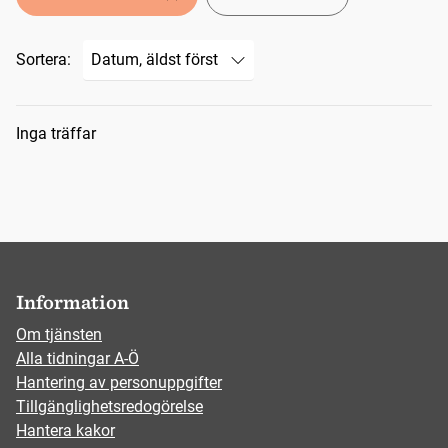
Sortera:
Sökresultat
Inga träffar
Information
Om tjänsten
Alla tidningar A-Ö
Hantering av personuppgifter
Tillgänglighetsredogörelse
Hantera kakor