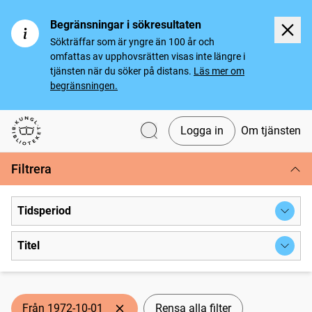
Begränsningar i sökresultaten
Sökträffar som är yngre än 100 år och
omfattas av upphovsrätten visas inte längre i
tjänsten när du söker på distans.
Läs mer om
begränsningen.
Logga in
Om tjänsten
Svenska tidningar
Filtrera
Tidsperiod
Titel
Från 1972-10-01
Rensa alla filter