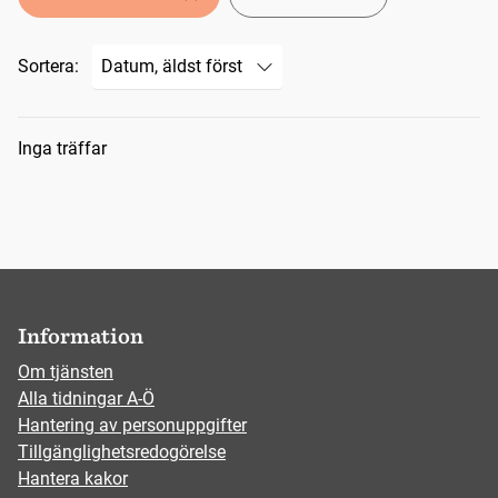
Sortera:
Sökresultat
Inga träffar
Information
Om tjänsten
Alla tidningar A-Ö
Hantering av personuppgifter
Tillgänglighetsredogörelse
Hantera kakor