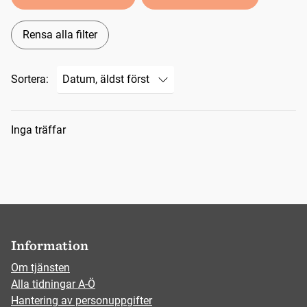
Rensa alla filter
Sortera:
Sökresultat
Inga träffar
Information
Om tjänsten
Alla tidningar A-Ö
Hantering av personuppgifter