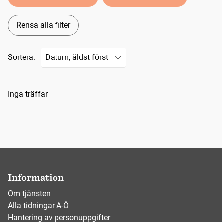
Rensa alla filter
Sortera:
Sökresultat
Inga träffar
Information
Om tjänsten
Alla tidningar A-Ö
Hantering av personuppgifter