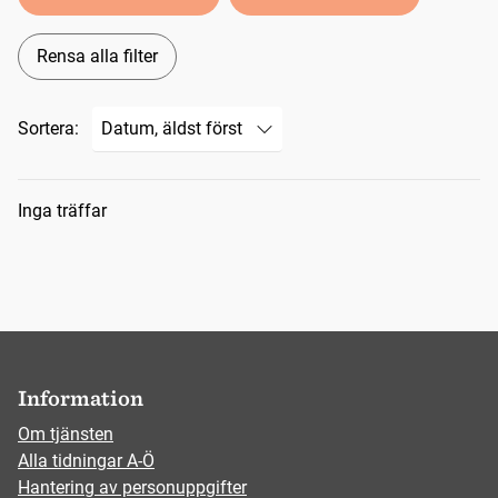
Rensa alla filter
Sortera:
Sökresultat
Inga träffar
Information
Om tjänsten
Alla tidningar A-Ö
Hantering av personuppgifter