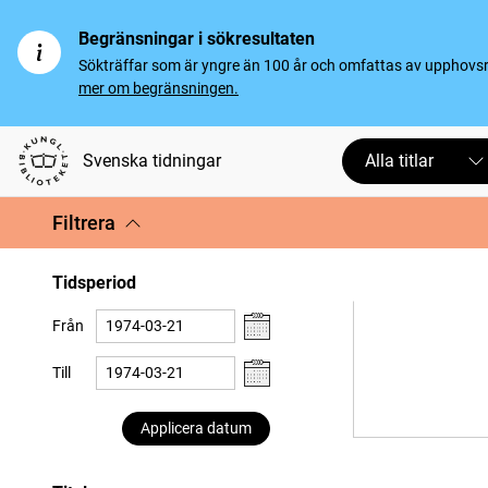
Begränsningar i sökresultaten
Sökträffar som är yngre än 100 år och omfattas av upphovsrät
mer om begränsningen.
Svenska tidningar
Alla titlar
Filtrera
Tidsperiod
Från
Till
Applicera datum