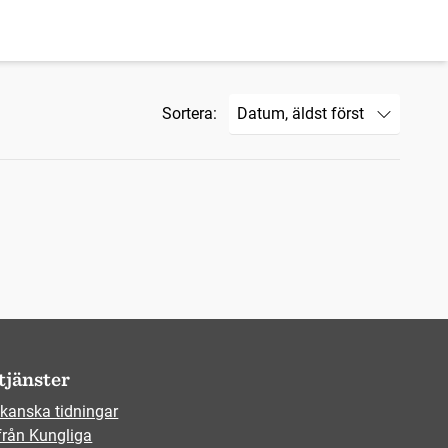
Sortera:
tjänster
kanska tidningar
från Kungliga