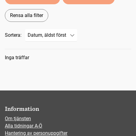
Rensa alla filter
Sortera:
Sökresultat
Inga träffar
Information
Om tjänsten
Alla tidningar A-Ö
Hantering av personuppgifter