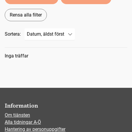
Rensa alla filter
Sortera:
Sökresultat
Inga träffar
Information
Om tjänsten
Alla tidningar A-Ö
Hantering av personuppgifter