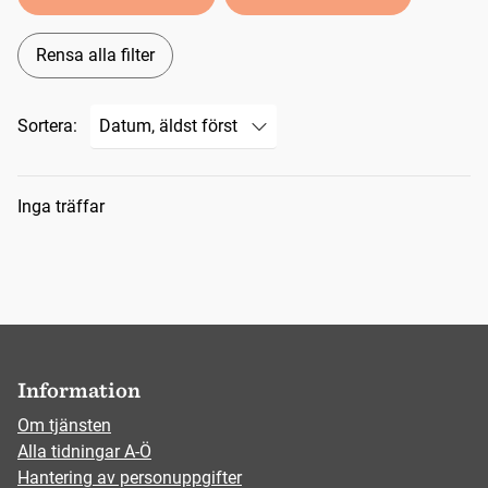
Rensa alla filter
Sortera:
Sökresultat
Inga träffar
Information
Om tjänsten
Alla tidningar A-Ö
Hantering av personuppgifter