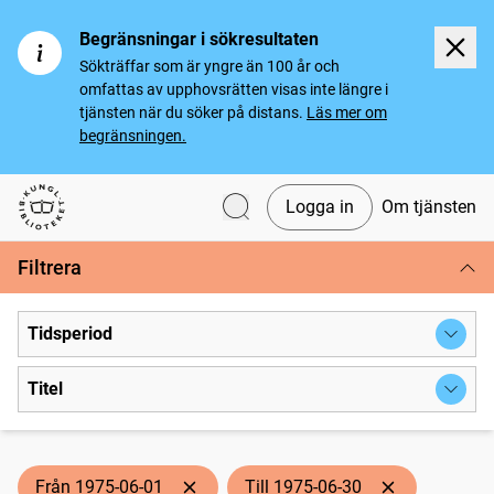
Begränsningar i sökresultaten
Sökträffar som är yngre än 100 år och
omfattas av upphovsrätten visas inte längre i
tjänsten när du söker på distans.
Läs mer om
begränsningen.
Logga in
Om tjänsten
Svenska tidningar
Filtrera
Tidsperiod
Titel
Från 1975-06-01
Till 1975-06-30