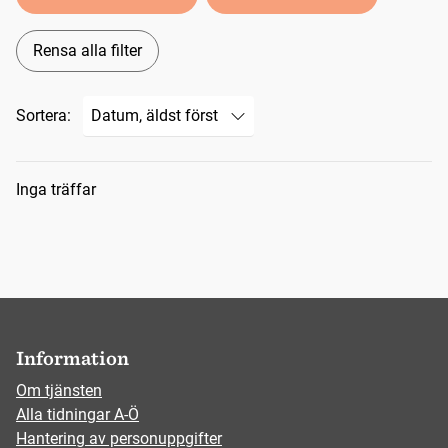
Rensa alla filter
Sortera:
Sökresultat
Inga träffar
Information
Om tjänsten
Alla tidningar A-Ö
Hantering av personuppgifter