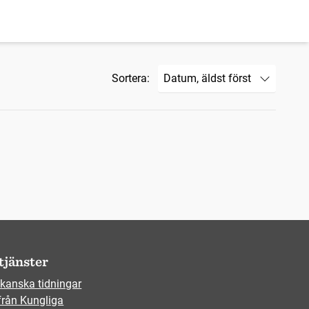
Sortera:
tjänster
kanska tidningar
från Kungliga