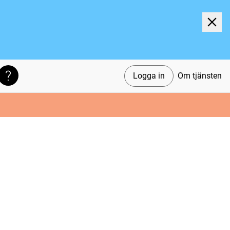
Logga in
Om tjänsten
Söktips