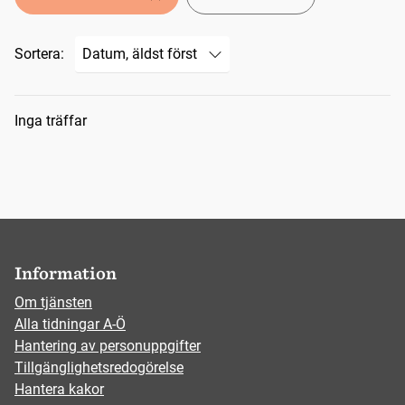
Sortera:
Sökresultat
Inga träffar
Information
Om tjänsten
Alla tidningar A-Ö
Hantering av personuppgifter
Tillgänglighetsredogörelse
Hantera kakor