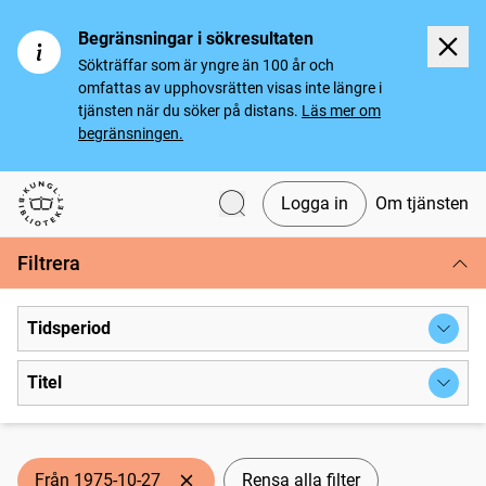
Begränsningar i sökresultaten
Sökträffar som är yngre än 100 år och
omfattas av upphovsrätten visas inte längre i
tjänsten när du söker på distans.
Läs mer om
begränsningen.
Logga in
Om tjänsten
Svenska tidningar
Filtrera
Tidsperiod
Titel
Från 1975-10-27
Rensa alla filter