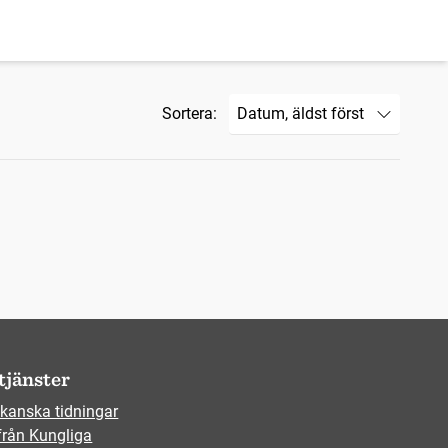
Sortera:
tjänster
kanska tidningar
från Kungliga