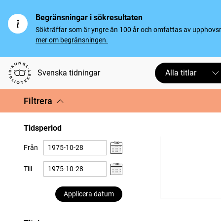
Begränsningar i sökresultaten
Sökträffar som är yngre än 100 år och omfattas av upphovsrät
mer om begränsningen.
Svenska tidningar
Alla titlar
Filtrera
Tidsperiod
Från
Till
Applicera datum