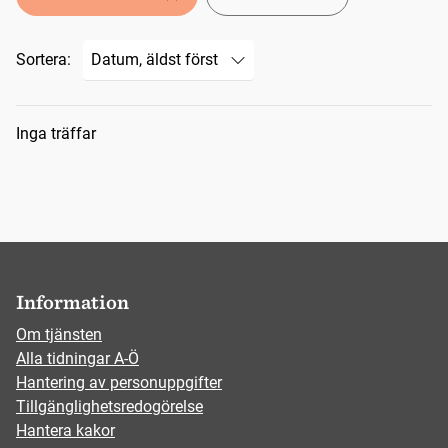
Sortera:
Sökresultat
Inga träffar
Information
Om tjänsten
Alla tidningar A-Ö
Hantering av personuppgifter
Tillgänglighetsredogörelse
Hantera kakor