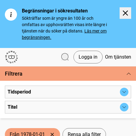
Begränsningar i sökresultaten
Sökträffar som är yngre än 100 år och
omfattas av upphovsrätten visas inte längre i
tjänsten när du söker på distans.
Läs mer om
begränsningen.
Logga in
Om tjänsten
Svenska tidningar
Filtrera
Tidsperiod
Titel
Från 1978-01-01
Rensa alla filter