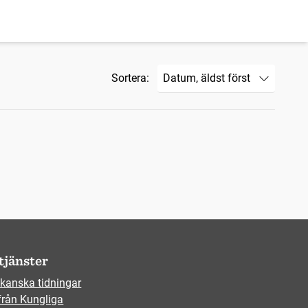
Sortera:
tjänster
kanska tidningar
från Kungliga