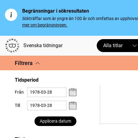
Begränsningar i sökresultaten
Sökträffar som är yngre än 100 år och omfattas av upphovsrät
mer om begränsningen.
Svenska tidningar
Alla titlar
Filtrera
Tidsperiod
Från
Till
Applicera datum