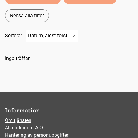
Rensa alla filter
Sortera:
Sökresultat
Inga träffar
Information
Om tjänsten
Alla tidningar A-Ö
Hantering av personuppgifter