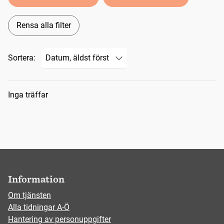
Rensa alla filter
Sortera:
Sökresultat
Inga träffar
Information
Om tjänsten
Alla tidningar A-Ö
Hantering av personuppgifter