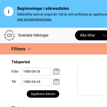
Begränsningar i sökresultaten
Sökträffar som är yngre än 100 år och omfattas av upphovsrät
mer om begränsningen.
Svenska tidningar
Alla titlar
Filtrera
Tidsperiod
Från
Till
Applicera datum