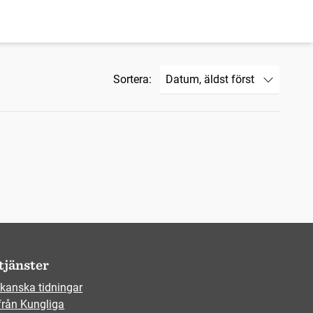
Sortera:
tjänster
kanska tidningar
från Kungliga