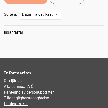
Sortera:
Sökresultat
Inga träffar
Information
Om tjänsten
Alla tidningar A-Ö
Hantering av personuppgifter
Tillgänglighetsredogörelse
Hantera kakor