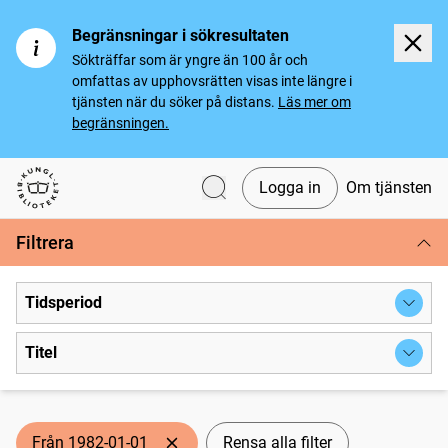
Begränsningar i sökresultaten
Sökträffar som är yngre än 100 år och
omfattas av upphovsrätten visas inte längre i
tjänsten när du söker på distans.
Läs mer om
begränsningen.
Logga in
Om tjänsten
Svenska tidningar
Filtrera
Tidsperiod
Titel
Från 1982-01-01
Rensa alla filter