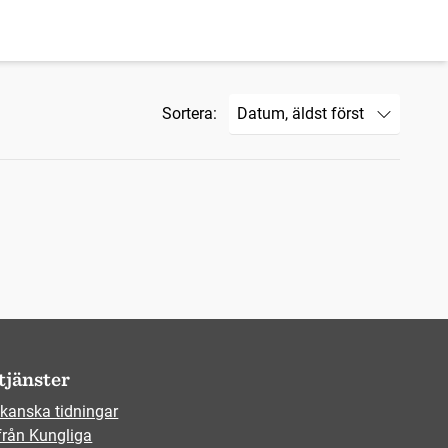
Sortera:
tjänster
kanska tidningar
från Kungliga