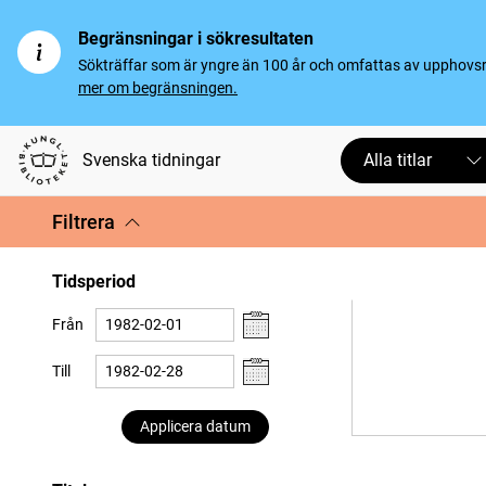
Begränsningar i sökresultaten
Sökträffar som är yngre än 100 år och omfattas av upphovsrät
mer om begränsningen.
Svenska tidningar
Alla titlar
Filtrera
Tidsperiod
Från
Till
Applicera datum