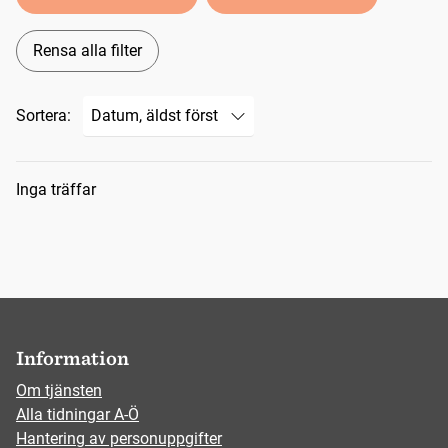
Rensa alla filter
Sortera:
Sökresultat
Inga träffar
Information
Om tjänsten
Alla tidningar A-Ö
Hantering av personuppgifter