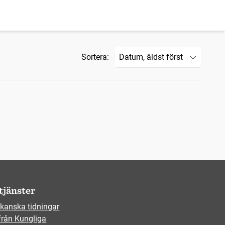
Sortera:
tjänster
kanska tidningar
från Kungliga