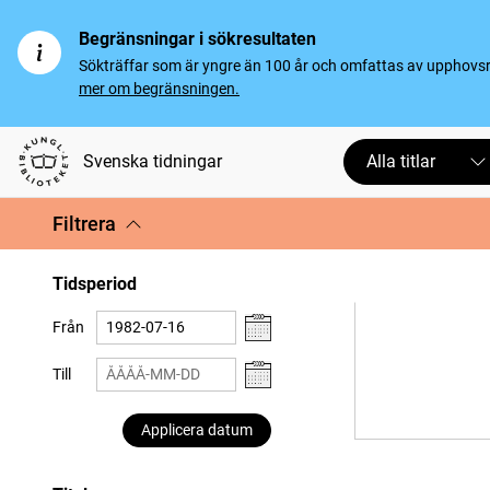
Begränsningar i sökresultaten
Sökträffar som är yngre än 100 år och omfattas av upphovsrät
mer om begränsningen.
Svenska tidningar
Alla titlar
Filtrera
Tidsperiod
Från
Till
Applicera datum