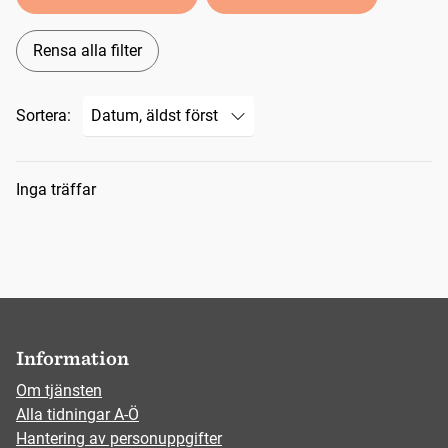
Rensa alla filter
Sortera:
Sökresultat
Inga träffar
Information
Om tjänsten
Alla tidningar A-Ö
Hantering av personuppgifter