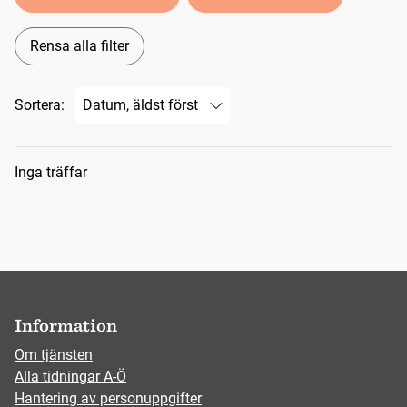
Rensa alla filter
Sortera:
Sökresultat
Inga träffar
Information
Om tjänsten
Alla tidningar A-Ö
Hantering av personuppgifter