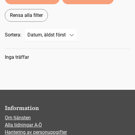
Rensa alla filter
Sortera:
Sökresultat
Inga träffar
Information
Om tjänsten
Alla tidningar A-Ö
Hantering av personuppgifter